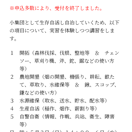
※申込多数により、受付を終了しました。
小集団として生存自活し自治していくため、以下
の項目について、実習を体験しつつ講習をしま
す。
１ 開拓（森林伐採、伐根、整地等 ＆ チェン
ソー、草刈り機、斧、鉈、鋸などの使い方
等）
２ 農地開墾（畑の開墾、柵張り、耕耘、畝た
て、草取り、水確保等 ＆ 鍬、スコップ、
鎌などの使い方）
３ 水源確保（取水、送水、貯水、配水等）
４ 生産自活（稲作、畑作、薪割り等）
５ 自警自衛（情報、作戦、兵站、衛生、障害
等）