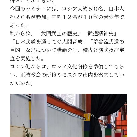
得ることができた。
今回のセミナーには、ロシア人約５０名、日本人
約２０名が参加、内約１２名が１０代の青少年で
あった。
私からは、「武門武士の歴史」「武道精神史」
「日本武道を通じての人間育成」「荒谷流武道の
目的」などについて講話をし、稽古と演武及び審
査を実施した。
ロシア側からは、ロシア文化研修を準備してもら
い、正教教会の研修やモスクワ市内を案内してい
ただいた。