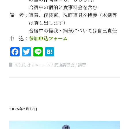
合宿中の宿泊と食事料金を含む
備 考：道着、禊装束、洗面道具を持参（木剣等
は貸し出します）
合宿中の怪我・病気については自己責任
申 込：
参加申込フォーム
Facebook
Twitter
Line
Hatena
お知らせ
ニュース
武道講習会
講習
2025年2月12日