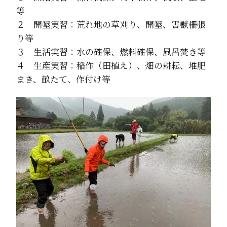
等
２ 開墾実習：荒れ地の草刈り、開墾、害獣柵張
り等
３ 生活実習：水の確保、燃料確保、風呂焚き等
４ 生産実習：稲作（田植え）、畑の耕耘、堆肥
まき、畝たて、作付け等