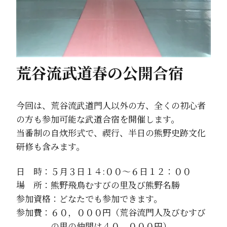
荒谷流武道春の公開合宿
今回は、荒谷流武道門人以外の方、全くの初心者
の方も参加可能な武道合宿を開催します。
当番制の自炊形式で、禊行、半日の熊野史跡文化
研修も含みます。
日 時：５月３日１４:００～６日１２：００
場 所：熊野飛鳥むすびの里及び熊野名勝
参加資格：どなたでも参加できます。
参加費：６０，０００円（荒谷流門人及びむすび
の里の仲間は４０，０００円）