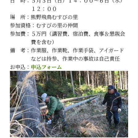
日 時：５月３日（日）１４：００～６日（水）
１２：００
場 所：熊野飛鳥むすびの里
参加資格：むすびの里の仲間
参加費：５万円（講習費、宿泊費、食事＆懇親会
費を含む）
備 考：作業服、作業靴、作業手袋、アイガード
などは持参、作業中の事故は自己責任
お申込：
申込フォーム