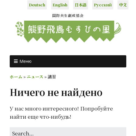
Deutsch
English
日本語
Русский
中文
国際共生創成協会
Меню
ホーム
»
ニュース
»
講習
Ничего не найдено
У нас много интересного! Попробуйте
найти еще что-нибудь!