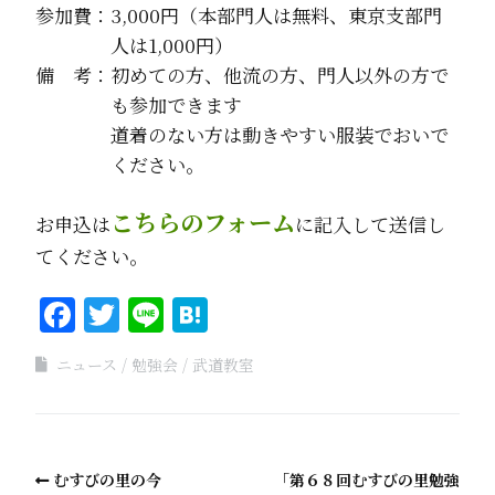
参加費：3,000円（本部門人は無料、東京支部門
人は1,000円）
備 考：初めての方、他流の方、門人以外の方で
も参加できます
道着のない方は動きやすい服装でおいで
ください。
こちらのフォーム
お申込は
に記入して送信し
てください。
Facebook
Twitter
Line
Hatena
ニュース
勉強会
武道教室
むすびの里の今
「第６８回むすびの里勉強