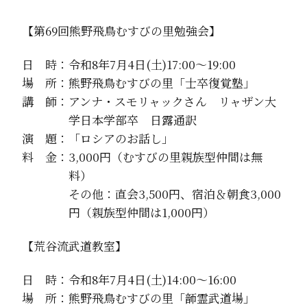
【第69回熊野飛鳥むすびの里勉強会】
日 時：令和8年7月4日(土)17:00～19:00
場 所：熊野飛鳥むすびの里「士卒復覚塾」
講 師：アンナ・スモリャックさん リャザン大
学日本学部卒 日露通訳
演 題：「ロシアのお話し」
料 金：3,000円（むすびの里親族型仲間は無
料）
その他：直会3,500円、宿泊＆朝食3,000
円（親族型仲間は1,000円）
【荒谷流武道教室】
日 時：令和8年7月4日(土)14:00～16:00
場 所：熊野飛鳥むすびの里「韴霊武道場」