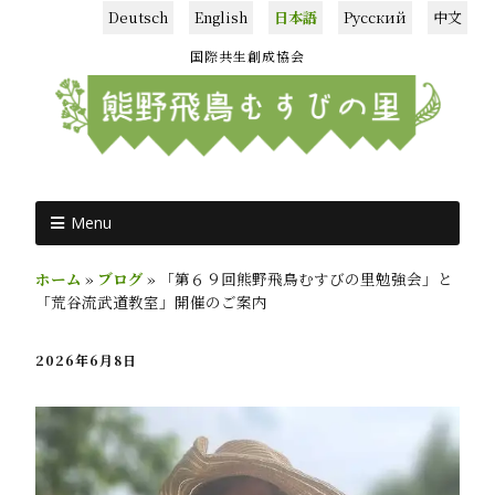
Deutsch
English
日本語
Русский
中文
国際共生創成協会
Menu
ホーム
»
ブログ
»
「第６９回熊野飛鳥むすびの里勉強会」と
「荒谷流武道教室」開催のご案内
2026年6月8日