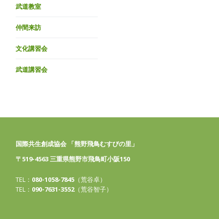
武道教室
仲間来訪
文化講習会
武道講習会
国際共生創成協会 「熊野飛鳥むすびの里」
〒519-4563 三重県熊野市飛鳥町小阪150
TEL：
080-1058-7845
（荒谷卓）
TEL：
090-7631-3552
（荒谷智子）