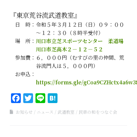
『東京荒谷流武道教室』
日 時：令和５年３月１２日（日）０９：００
～１２：３０（８時半受付）
場 所：
川口市立芝スポーツセンター 柔道場
川口市芝高木２－１２－５２
参加費：６，０００円（むすびの里の仲間、荒
谷流門人は５，０００円）
お申込：
https://forms.gle/gCoa9CZHctx4a6w3
Facebook
Twitter
Line
Hatena
お知らせ
ニュース
武道教室
民草の和をつなぐ会