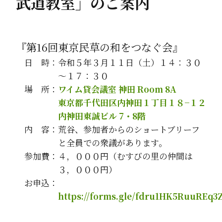
武道教室」のご案内
『第16回東京民草の和をつなぐ会』
日 時：令和５年３月１１日（土）１４：３０
～１７：３０
場 所：
ワイム貸会議室 神田 Room 8A
東京都千代田区内神田１丁目１８−１２
内神田東誠ビル 7・8階
内 容：荒谷、参加者からのショートブリーフ
と全員での衆議があります。
参加費：４，０００円（むすびの里の仲間は
３，０００円）
お申込：
https://forms.gle/fdru1HK5RuuREq3