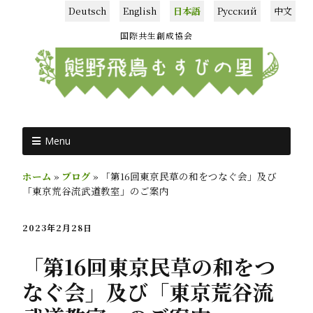
Deutsch
English
日本語
Русский
中文
国際共生創成協会
Menu
ホーム
»
ブログ
»
「第16回東京民草の和をつなぐ会」及び
「東京荒谷流武道教室」のご案内
2023年2月28日
「第16回東京民草の和をつ
なぐ会」及び「東京荒谷流