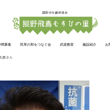
国際共生創成協会
仲間募集
民草の和をつなぐ会
武道教室
施設紹介
お
太郎さん