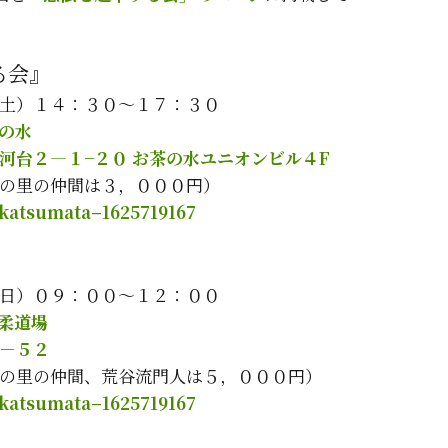
る会』
土）１４：３０～１７：３０
の水
河台２―１−２０ お茶の水ユニオンビル４F
の里の仲間は３，０００円）
@katsumata–1625719167
日）０９：００～１２：００
柔道場
－５２
の里の仲間、荒谷流門人は５，０００円）
@katsumata–1625719167