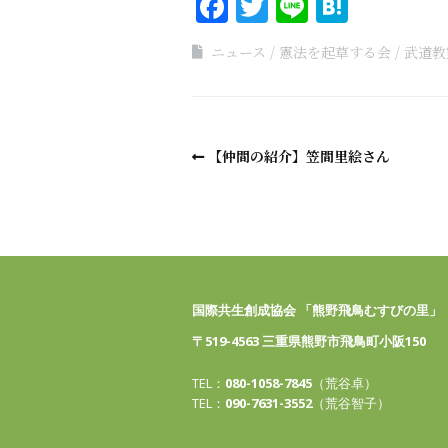
Facebook
Twitter
Line
Haten
ニュース
憲法を起草する会
武道教
【仲間の紹介】笠間里絵さん
国際共生創成協会 「熊野飛鳥むすびの里」
〒519-4563 三重県熊野市飛鳥町小阪150
TEL：
080-1058-7845
（荒谷卓）
TEL：
090-7631-3552
（荒谷智子）