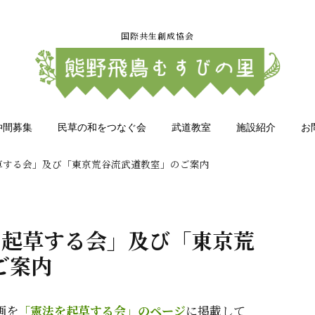
国際共生創成協会
仲間募集
民草の和をつなぐ会
武道教室
施設紹介
お
草する会」及び「東京荒谷流武道教室」のご案内
を起草する会」及び「東京荒
ご案内
画を
「憲法を起草する会」のページ
に掲載して