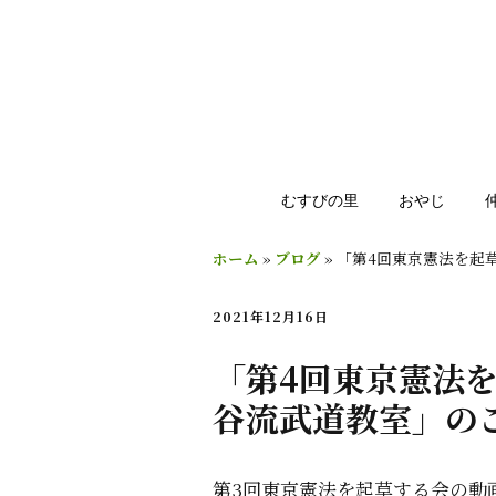
むすびの里
おやじ
ホーム
»
ブログ
»
「第4回東京憲法を起
2021年12月16日
「第4回東京憲法
谷流武道教室」の
第3回東京憲法を起草する会の動