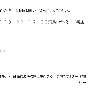
得た者。細部は問い合わせてください。
）１８：００～１９：００飛鳥中学校にて実施
a
教室
行事」の
韴霊武道場改修工事始まる・手間お手伝いのお願
い