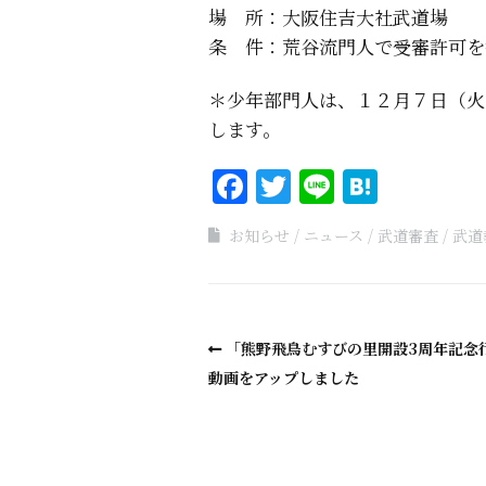
場 所：大阪住吉大社武道場
条 件：荒谷流門人で受審許可を
＊少年部門人は、１２月７日（火
します。
Facebook
Twitter
Line
Haten
お知らせ
ニュース
武道審査
武道
「熊野飛鳥むすびの里開設3周年記念
動画をアップしました