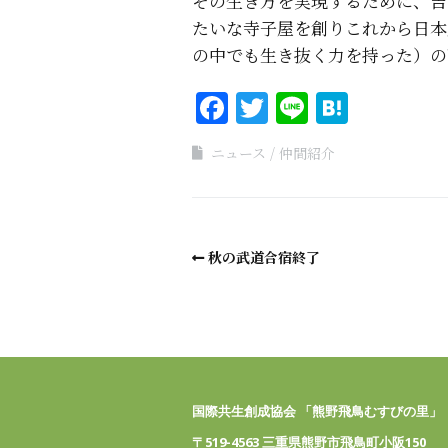
その生き方を実現するために、吉
たいな寺子屋を創りこれから日本
の中でも生き抜く力を持った）の
Facebook
Twitter
Line
Haten
ニュース
仲間紹介
秋の武道合宿終了
国際共生創成協会 「熊野飛鳥むすびの里」
〒519-4563 三重県熊野市飛鳥町小阪150