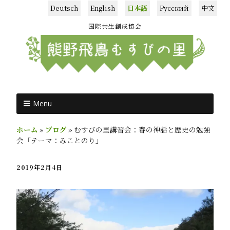
Deutsch
English
日本語
Русский
中文
国際共生創成協会
Menu
ホーム
»
ブログ
»
むすびの里講習会：春の神話と歴史の勉強
会「テーマ：みことのり」
2019年2月4日