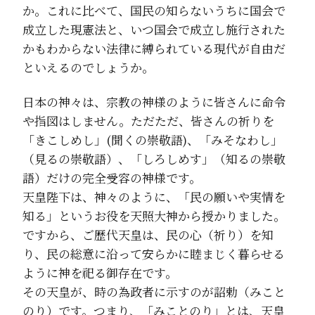
か。これに比べて、国民の知らないうちに国会で
成立した現憲法と、いつ国会で成立し施行された
かもわからない法律に縛られている現代が自由だ
といえるのでしょうか。
日本の神々は、宗教の神様のように皆さんに命令
や指図はしません。ただただ、皆さんの祈りを
「きこしめし」(聞くの崇敬語)、「みそなわし」
（見るの崇敬語）、「しろしめす」（知るの崇敬
語）だけの完全受容の神様です。
天皇陛下は、神々のように、「民の願いや実情を
知る」というお役を天照大神から授かりました。
ですから、ご歴代天皇は、民の心（祈り）を知
り、民の総意に沿って安らかに睦まじく暮らせる
ように神を祀る御存在です。
その天皇が、時の為政者に示すのが詔勅（みこと
のり）です。つまり、「みことのり」とは、天皇