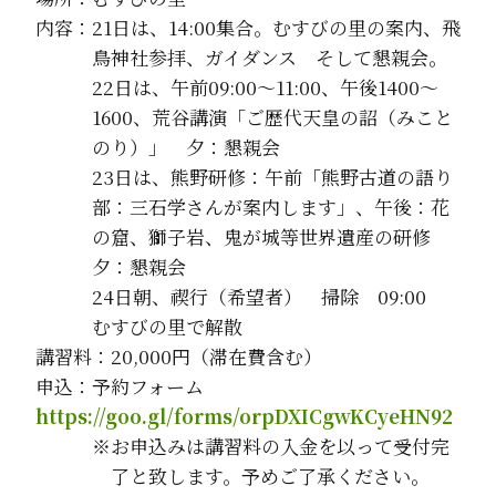
内容：21日は、14:00集合。むすびの里の案内、飛
鳥神社参拝、ガイダンス そして懇親会。
22日は、午前09:00～11:00、午後1400～
1600、荒谷講演「ご歴代天皇の詔（みこと
のり）」 夕：懇親会
23日は、熊野研修：午前「熊野古道の語り
部：三石学さんが案内します」、午後：花
の窟、獅子岩、鬼が城等世界遺産の研修
夕：懇親会
24日朝、禊行（希望者） 掃除 09:00
むすびの里で解散
講習料：20,000円（滞在費含む）
申込：予約フォーム
https://goo.gl/forms/orpDXICgwKCyeHN92
※お申込みは講習料の入金を以って受付完
了と致します。予めご了承ください。