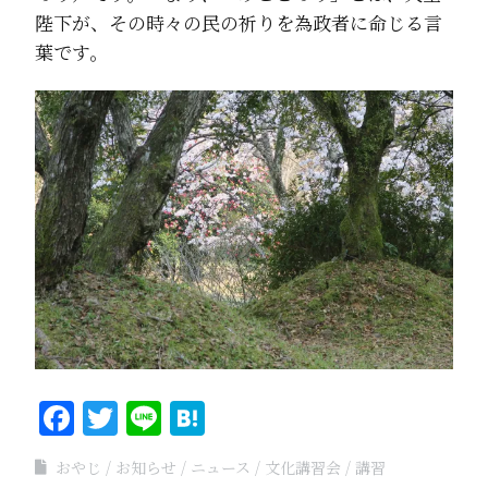
陛下が、その時々の民の祈りを為政者に命じる言
葉です。
Facebook
Twitter
Line
Hatena
おやじ
お知らせ
ニュース
文化講習会
講習