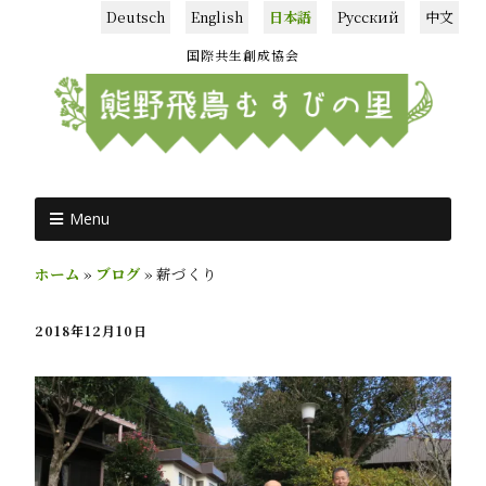
Deutsch
English
日本語
Русский
中文
国際共生創成協会
Menu
ホーム
»
ブログ
»
薪づくり
2018年12月10日