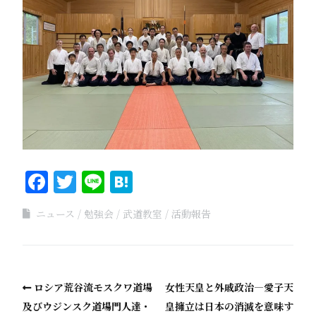
Facebook
Twitter
Line
Hatena
ニュース
勉強会
武道教室
活動報告
ロシア荒谷流モスクワ道場
女性天皇と外戚政治―愛子天
及びウジンスク道場門人達・
皇擁立は日本の消滅を意味す