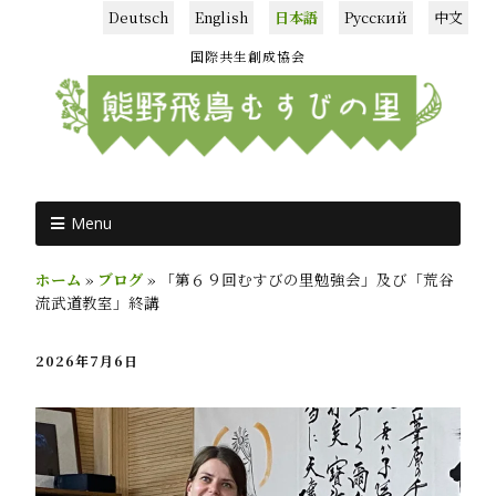
Deutsch
English
日本語
Русский
中文
国際共生創成協会
Menu
ホーム
»
ブログ
»
「第６９回むすびの里勉強会」及び「荒谷
流武道教室」終講
2026年7月6日