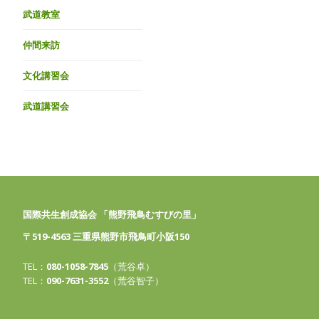
武道教室
仲間来訪
文化講習会
武道講習会
国際共生創成協会 「熊野飛鳥むすびの里」
〒519-4563 三重県熊野市飛鳥町小阪150
TEL：
080-1058-7845
（荒谷卓）
TEL：
090-7631-3552
（荒谷智子）