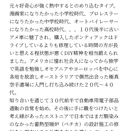
元々好奇心が強く熱中するとのめり込むタイプ。
漫画家になりたかった小学校時代、プロレスラー
になりたかった中学校時代、オートバイレーサー
になりたかった高校時代、、、１０代後半に古い
アメ車に魅了され、購入したポンティアックはド
ライブしているよりも修理している時間の方が長
いと思える程状態が悪くDIY精神を相当鍛えられ
ました。アメリカに憧れ社会人になってから独学
で英語を勉強しオセアニアやヨーロッパを中心に
各地を放浪しオーストラリアで偶然出会った極真
空手道場に入門し打ち込み続けた２０代〜４０
代。
知り合いを通じて３０代前半で自動車用電子部品
通販の自営を始め、その後に手に職をつけたいと
考え縁があったエストニアで日本ではまだ馴染み
のなかった蓄熱型暖炉（ペチカ）の設計施工の修