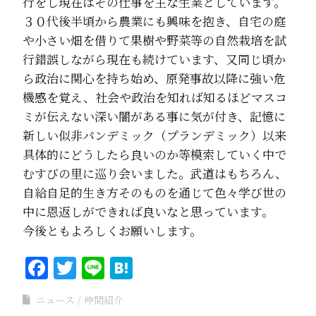
行をし現在はその仕事を主な生業としています。
３０代後半頃から農業にも興味を抱き、自宅の庭
や小さい畑を借りて果樹や野菜等の自然栽培を試
行錯誤しながら現在も続けています、又同じ頃か
ら政治に関心を持ち始め、原発事故以降に強い危
機感を覚え、社会や政治を知れば知るほどマスコ
ミが伝えない深い闇がある事に気が付き、記憶に
新しい似非パンデミック（プランデミック）以来
具体的にどうしたら良いのか等模索していく中で
むすびの里に巡り会いました。武道はもちろん、
自給自足的生き方そのものを通じて色々学び世の
中に恩返しができれば良いなと思っています。
今後ともよろしくお願いします。
Facebook
Twitter
Line
Hatena
ニュース
仲間紹介