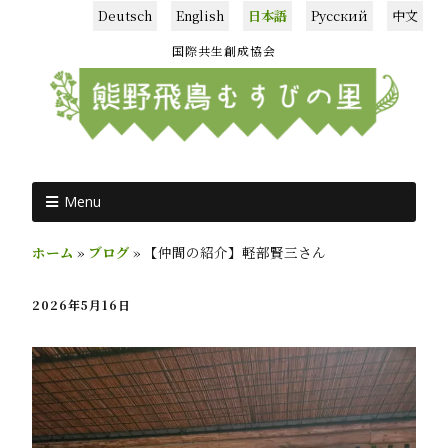
Deutsch
English
日本語
Русский
中文
国際共生創成協会
Menu
ホーム
»
ブログ
»
【仲間の紹介】軽部賢三さん
2026年5月16日