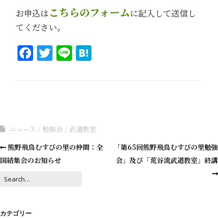
こちらのフォーム
お申込は
に記入して送信し
てください。
Facebook
Twitter
Line
Hatena
ニュース
勉強会
武道教室
熊野飛鳥むすびの里の仲間：全
「第65回熊野飛鳥むすびの里勉強
国結集会のお知らせ
会」及び「荒谷流武道教室」終講
カテゴリー