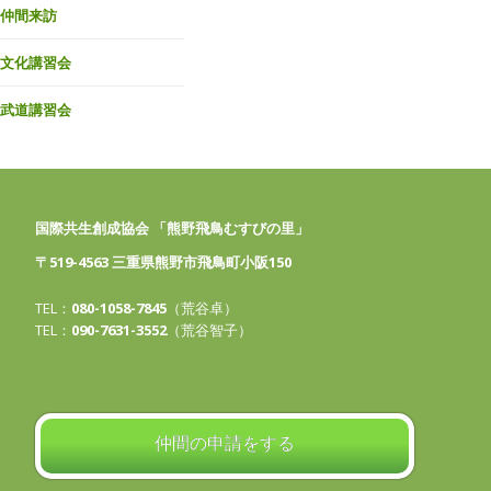
仲間来訪
文化講習会
武道講習会
国際共生創成協会 「熊野飛鳥むすびの里」
〒519-4563 三重県熊野市飛鳥町小阪150
TEL：
080-1058-7845
（荒谷卓）
TEL：
090-7631-3552
（荒谷智子）
仲間の申請をする