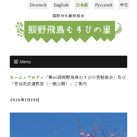
Deutsch
English
日本語
Русский
中文
国際共生創成協会
Menu
ホーム
»
ブログ
»
「第66回熊野飛鳥むすびの里勉強会」及び
「荒谷流武道教室（一般公開）」ご案内
2026年1月19日