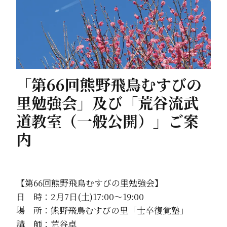
「第66回熊野飛鳥むすびの
里勉強会」及び「荒谷流武
道教室（一般公開）」ご案
内
【第66回熊野飛鳥むすびの里勉強会】
日 時：2月7日(土)17:00～19:00
場 所：熊野飛鳥むすびの里「士卒復覚塾」
講 師：荒谷卓