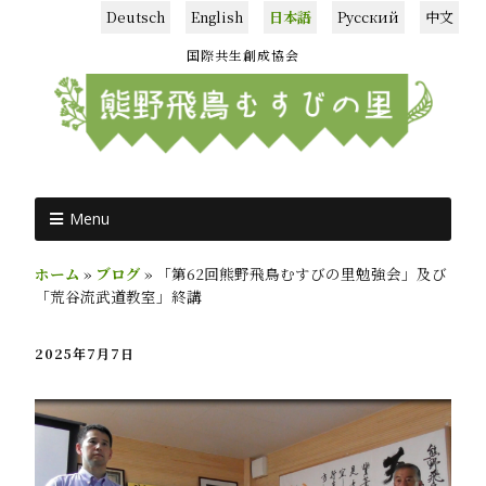
Deutsch
English
日本語
Русский
中文
国際共生創成協会
Menu
ホーム
»
ブログ
»
「第62回熊野飛鳥むすびの里勉強会」及び
「荒谷流武道教室」終講
2025年7月7日