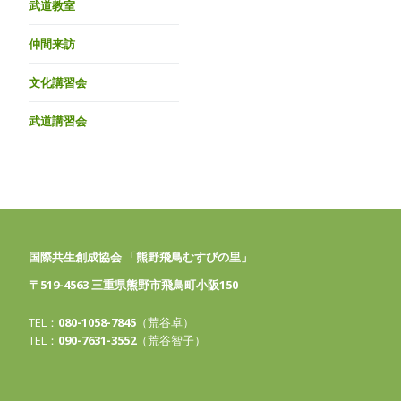
武道教室
仲間来訪
文化講習会
武道講習会
国際共生創成協会 「熊野飛鳥むすびの里」
〒519-4563 三重県熊野市飛鳥町小阪150
TEL：
080-1058-7845
（荒谷卓）
TEL：
090-7631-3552
（荒谷智子）