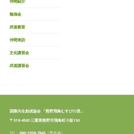
仲間紹介
勉強会
武道教室
仲間来訪
文化講習会
武道講習会
国際共生創成協会 「熊野飛鳥むすびの里」
〒519-4563 三重県熊野市飛鳥町小阪150
TEL：
080-1058-7845
（荒谷卓）