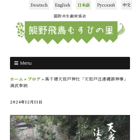
Deutsch
English
日本語
Русский
中文
国際共生創成協会
Menu
ホーム
»
ブログ
»
高千穂天岩戸神社「天岩戸注連縄御神事」
演武奉納
2024年12月11日