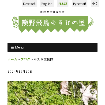
Deutsch
English
日本語
Русский
中文
国際共生創成協会
Menu
ホーム
»
ブログ
»
草刈り支援隊
2024年10月20日