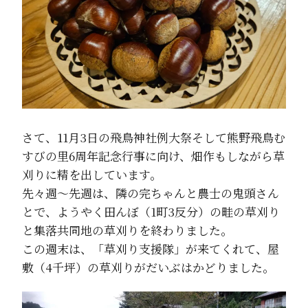
さて、11月3日の飛鳥神社例大祭そして熊野飛鳥む
すびの里6周年記念行事に向け、畑作もしながら草
刈りに精を出しています。
先々週～先週は、隣の完ちゃんと農士の鬼頭さん
とで、ようやく田んぼ（1町3反分）の畦の草刈り
と集落共同地の草刈りを終わりました。
この週末は、「草刈り支援隊」が来てくれて、屋
敷（4千坪）の草刈りがだいぶはかどりました。