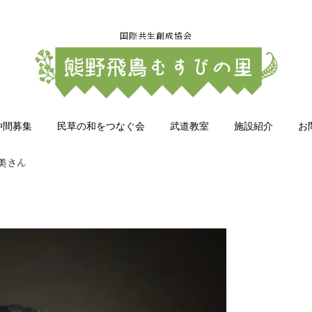
国際共生創成協会
仲間募集
民草の和をつなぐ会
武道教室
施設紹介
お
美さん