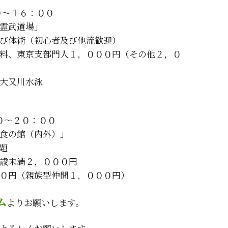
０～１６：００
霊武道場」
び体術（初心者及び他流歓迎）
料、東京支部門人１，０００円（その他２，０
大又川水泳
０～２０：００
食の館（内外）」
題
歳未満２，０００円
０円（親族型仲間１，０００円）
ム
よりお願いします。