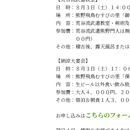
日 時：８月３日（土）１４:０
場 所：熊野飛鳥むすびの里「韴
内 容：荒谷流武道教室・剣術及
参加費：荒谷流武道熊野門人は無
００円）
その他：稽古後、露天風呂または
【納涼大宴会】
日 時：８月３日（土）１7：０
場 所：熊野飛鳥むすびの里「保
内 容：生ビール以外食い飲み放
参加費：大人４，０００円、２０
その他：宿泊＆朝食１人３，００
こちらのフォー
お申し込みは