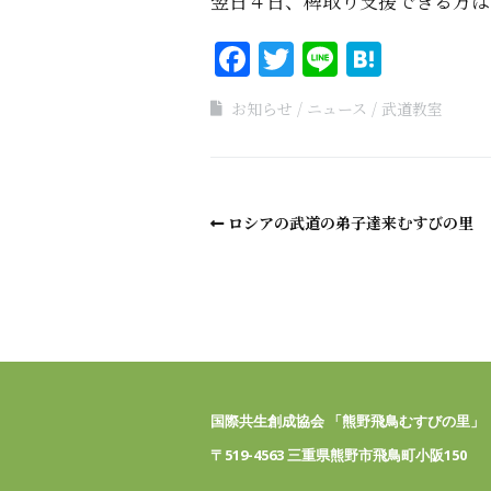
翌日４日、稗取り支援できる方は
Facebook
Twitter
Line
Haten
お知らせ
ニュース
武道教室
ロシアの武道の弟子達来むすびの里
国際共生創成協会 「熊野飛鳥むすびの里」
〒519-4563 三重県熊野市飛鳥町小阪150