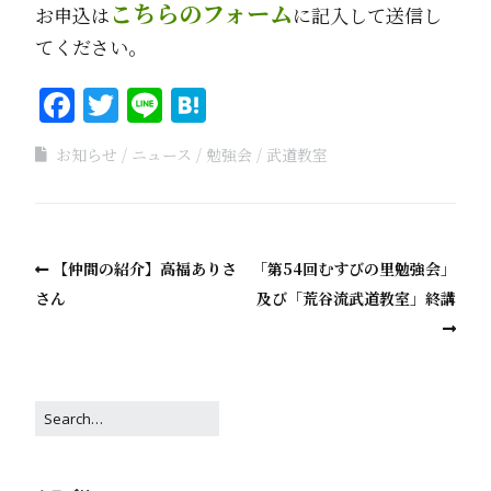
こちらのフォーム
お申込は
に記入して送信し
てください。
Facebook
Twitter
Line
Hatena
お知らせ
ニュース
勉強会
武道教室
【仲間の紹介】高福ありさ
「第54回むすびの里勉強会」
さん
及び「荒谷流武道教室」終講