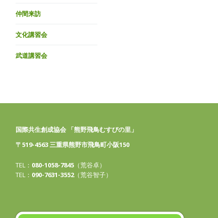
仲間来訪
文化講習会
武道講習会
国際共生創成協会 「熊野飛鳥むすびの里」
〒519-4563 三重県熊野市飛鳥町小阪150
TEL：
080-1058-7845
（荒谷卓）
TEL：
090-7631-3552
（荒谷智子）