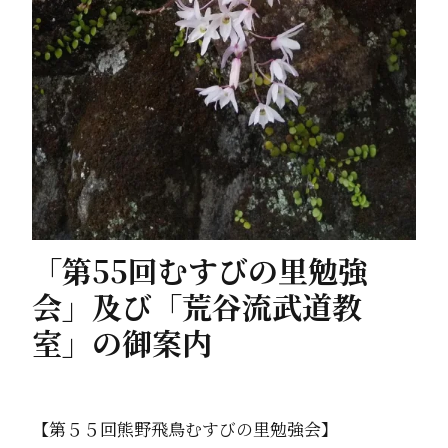
「第55回むすびの里勉強
会」及び「荒谷流武道教
室」の御案内
【第５５回熊野飛鳥むすびの里勉強会】