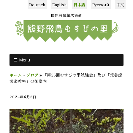
Deutsch
English
日本語
Русский
中文
国際共生創成協会
Menu
ホーム
»
ブログ
»
「第55回むすびの里勉強会」及び「荒谷流
武道教室」の御案内
2024年6月8日