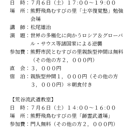
日 時：７月６日（土）１７:００～１９:００
場 所：熊野飛鳥むすびの里「士卒復覚塾」勉強
会場
講 師：松尾雄治
演 題：世界の多極化に向かうロシア＆グローバ
ル・サウス等諸国家による逆襲
参加費：熊野市民とむすびの里親族型仲間は無料
（その他の方２，０００円）
直 会：３，０００円
宿 泊：親族型仲間１，０００円（その他の方
３，０００円）＊朝食付き
【荒谷流武道教室】
日 時：７月６日（土）１４:００～１６:００
場 所：熊野飛鳥むすびの里「韴霊武道場」
参加費：門人無料（その他の方２，０００円）