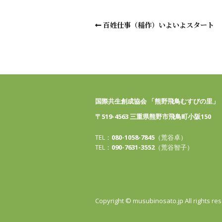
百姓仕事（稲作）いよいよスタート
国際共生創成協会 「熊野飛鳥むすびの里」
〒519-4563 三重県熊野市飛鳥町小阪150
TEL：
080-1058-7845
（荒谷卓）
TEL：
090-7631-3552
（荒谷智子）
Copyright © musubinosato.jp All rights re