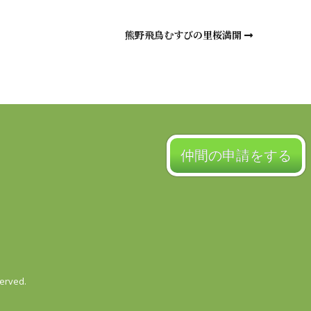
熊野飛鳥むすびの里桜満開
仲間の申請をする
served.