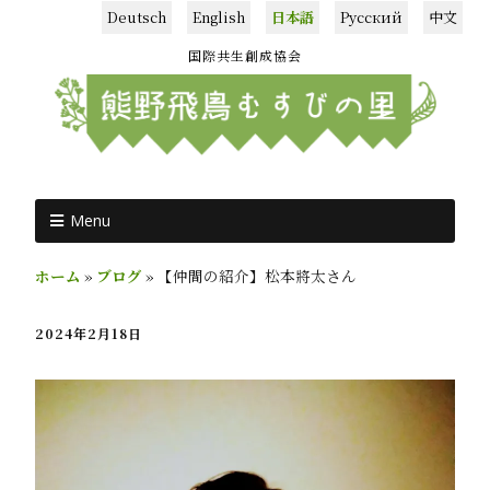
Deutsch
English
日本語
Русский
中文
国際共生創成協会
Menu
ホーム
»
ブログ
»
【仲間の紹介】松本將太さん
2024年2月18日