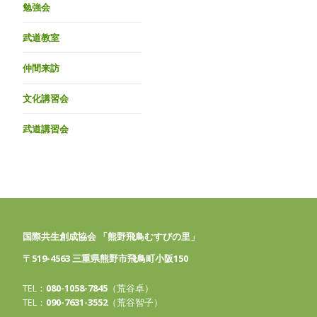
勉強会
武道教室
仲間来訪
文化講習会
武道講習会
国際共生創成協会 「熊野飛鳥むすびの里」
〒519-4563 三重県熊野市飛鳥町小阪150
TEL：
080-1058-7845
（荒谷卓）
TEL：
090-7631-3552
（荒谷智子）