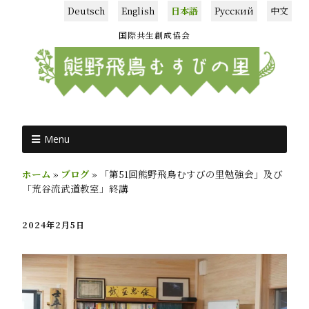
Deutsch
English
日本語
Русский
中文
国際共生創成協会
Menu
ホーム
»
ブログ
»
「第51回熊野飛鳥むすびの里勉強会」及び
「荒谷流武道教室」終講
2024年2月5日