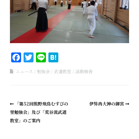
Facebook
Twitter
Line
Hatena
ニュース
勉強会
武道教室
活動報告
「第52回熊野飛鳥むすびの
伊弉冉大神の御宮
里勉強会」及び「荒谷流武道
教室」のご案内