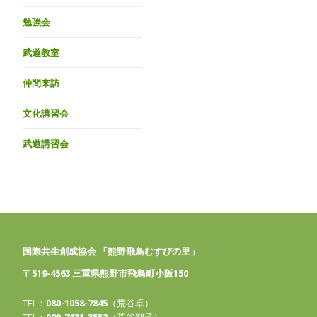
勉強会
武道教室
仲間来訪
文化講習会
武道講習会
国際共生創成協会 「熊野飛鳥むすびの里」
〒519-4563 三重県熊野市飛鳥町小阪150
TEL：
080-1058-7845
（荒谷卓）
TEL：
090-7631-3552
（荒谷智子）