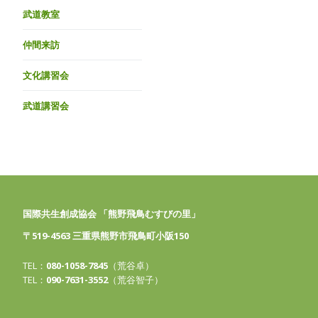
武道教室
仲間来訪
文化講習会
武道講習会
国際共生創成協会 「熊野飛鳥むすびの里」
〒519-4563 三重県熊野市飛鳥町小阪150
TEL：
080-1058-7845
（荒谷卓）
TEL：
090-7631-3552
（荒谷智子）