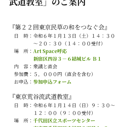
武道教室」のご案内
『第２２回東京民草の和をつなぐ会』
日 時：令和６年１月１３日（土）１４：３０
～２０：３０（１４：００受付）
場 所：
Art Space呼応
新宿区四谷３－６結城ビル Ｂ１
内 容：衆議と直会
参加費：５，０００円（直会を含む）
お申込：
参加申込フォーム
『東京荒谷流武道教室』
日 時：令和６年１月１４日（日）９：３０～
１２：００（９：００受付）
場 所：
千代田区立スポーツセンター