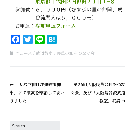
東京都千代田区内神田２丁目１−８
参加費：６，０００円（むすびの里の仲間、荒
谷流門人は５，０００円）
お申込：
参加申込フォーム
Facebook
Twitter
Line
Hatena
ニュース
武道教室
民草の和をつなぐ会
「天岩戸神社注連縄御神
「第26回大阪民草の和をつな
事」にて演武を奉納してまい
ぐ会」及び「大阪荒谷流武道
りました
教室」終講