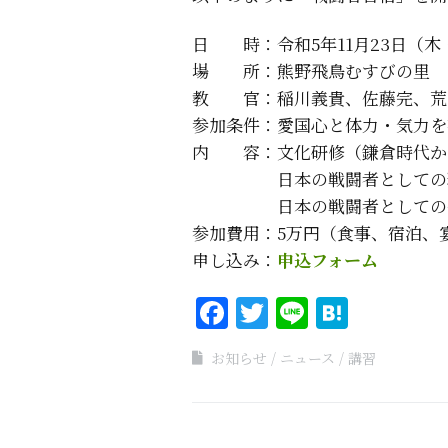
日 時：令和5年11月23日（木・新嘗
場 所：熊野飛鳥むすびの里
教 官：稲川義貴、佐藤完、荒
参加条件：愛国心と体力・気力を
内 容：文化研修（鎌倉時代か
日本の戦闘者としての
日本の戦闘者としての
参加費用：5万円（食事、宿泊、
申し込み：
申込フォーム
Facebook
Twitter
Line
Haten
お知らせ
ニュース
講習