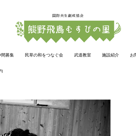
国際共生創成協会
仲間募集
民草の和をつなぐ会
武道教室
施設紹介
お
内