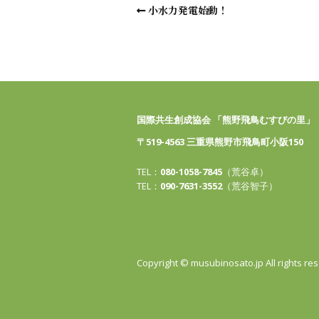
小水力発電始動！
国際共生創成協会 「熊野飛鳥むすびの里」
〒519-4563 三重県熊野市飛鳥町小阪150
TEL：
080-1058-7845
（荒谷卓）
TEL：
090-7631-3552
（荒谷智子）
Copyright © musubinosato.jp All rights re