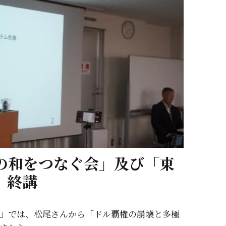
草の和をつなぐ会」及び「東
」終講
会」では、松尾さんから「ドル覇権の崩壊と多極