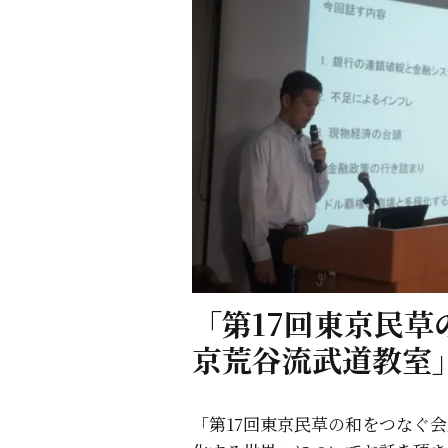
「第17回東京民
京荒谷流武道教室
「第17回東京民草の和をつなぐ