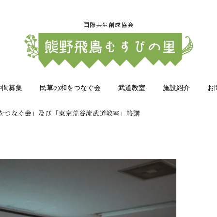
国際共生創成協会
仲間募集
民草の和をつなぐ会
武道教室
施設紹介
お
和をつなぐ会」及び「東京荒谷流武道教室」終講