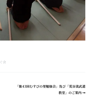
a
ぐ会
「第43回むすびの里勉強会」及び「荒谷流武道
教室」のご案内