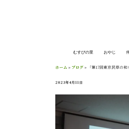
むすびの里
おやじ
ホーム
»
ブログ
»
「第17回東京民草の
2023年4月11日