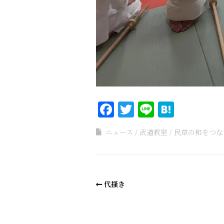
Facebook
Twitter
Line
Haten
ニュース
武道教室
民草の和をつな
代搔き