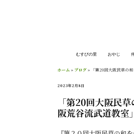
むすびの里
おやじ
ホーム
»
ブログ
»
「第20回大阪民草の
2023年2月8日
「第20回大阪民
阪荒谷流武道教室
『第２０回大阪民草の和を