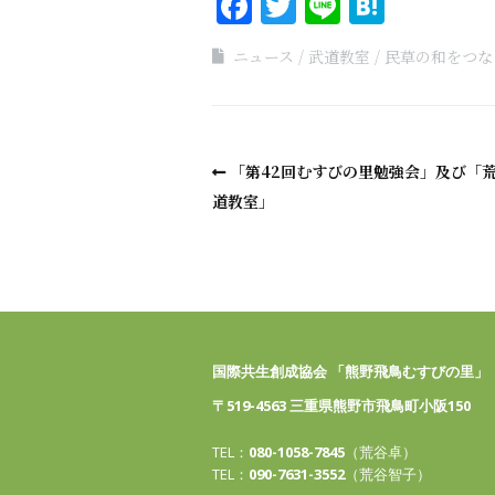
Facebook
Twitter
Line
Haten
ニュース
武道教室
民草の和をつな
「第42回むすびの里勉強会」及び「
道教室」
国際共生創成協会 「熊野飛鳥むすびの里」
〒519-4563 三重県熊野市飛鳥町小阪150
TEL：
080-1058-7845
（荒谷卓）
TEL：
090-7631-3552
（荒谷智子）