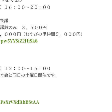
）１６：００～２０：００
衆議
議論のみ ３，５００円
，０００円（むすびの里仲間５，０００円）
TDpw5YYSiZ2HiSk8
）１２：００～１５：００
ぐ会と同日の土曜日開催です。
VhPsXrVXdRhBStAA