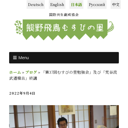
Deutsch
English
日本語
Русский
中文
国際共生創成協会
Menu
ホーム
»
ブログ
»
「第37回むすびの里勉強会」及び「荒谷流
武道稽古」終講
2022年9月4日