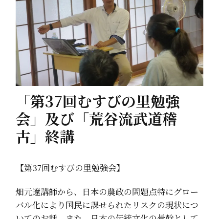
「第37回むすびの里勉強
会」及び「荒谷流武道稽
古」終講
【第37回むすびの里勉強会】
畑元遼講師から、日本の農政の問題点特にグロー
バル化により国民に課せられたリスクの現状につ
いてのお話、また、日本の伝統文化の骨幹として