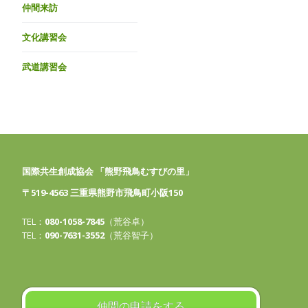
仲間来訪
文化講習会
武道講習会
国際共生創成協会 「熊野飛鳥むすびの里」
〒519-4563 三重県熊野市飛鳥町小阪150
TEL：
080-1058-7845
（荒谷卓）
TEL：
090-7631-3552
（荒谷智子）
仲間の申請をする