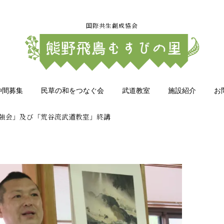
国際共生創成協会
仲間募集
民草の和をつなぐ会
武道教室
施設紹介
お
勉強会」及び「荒谷流武道教室」終講