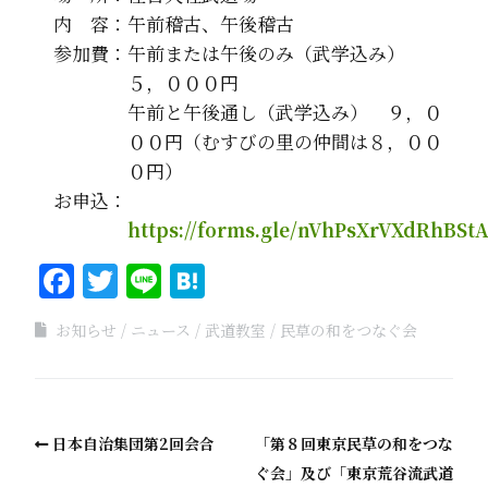
内 容：午前稽古、午後稽古
参加費：午前または午後のみ（武学込み）
５，０００円
午前と午後通し（武学込み） ９，０
００円（むすびの里の仲間は８，００
０円）
お申込：
https://forms.gle/nVhPsXrVXdRhBSt
Facebook
Twitter
Line
Hatena
お知らせ
ニュース
武道教室
民草の和をつなぐ会
日本自治集団第2回会合
「第８回東京民草の和をつな
ぐ会」及び「東京荒谷流武道