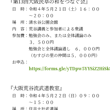
『第13回大阪民草の和をつなぐ会』
日 時：令和４年５月２１日（土）１６：００
～２０：００
場 所：清水谷公園会館
内 容：荒谷講義と参加者による衆議
参加費：勉強会のみ、または全体議論のみ
３，５００円
勉強会と全体議論通し ６，０００円
（むすびの里の仲間は５，０００円）
お申込：
https://forms.gle/yTDpw5YYSiZ2HiSk
『大阪荒谷流武道教室』
日 時：令和４年５月２２日（日）０９：００
～１５：００
場 所：住吉大社武道場