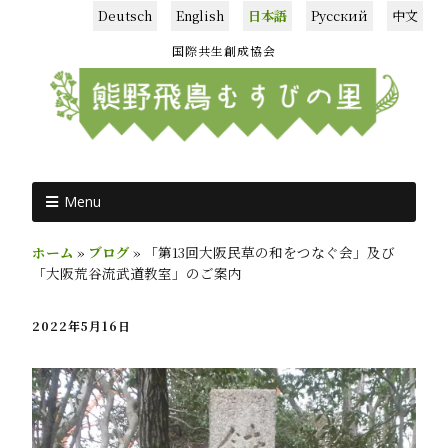
Deutsch
English
日本語
Русский
中文
国際共生創成協会
Menu
ホーム
»
ブログ
»
「第13回大阪民草の和をつなぐ会」及び
「大阪荒谷流武道教室」のご案内
2022年5月16日