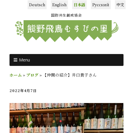
Deutsch
English
日本語
Русский
中文
国際共生創成協会
Menu
ホーム
»
ブログ
»
【仲間の紹介】井口貴子さん
2022年4月7日