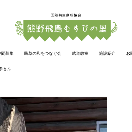
国際共生創成協会
仲間募集
民草の和をつなぐ会
武道教室
施設紹介
お
孝さん