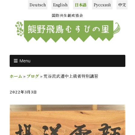
Deutsch
English
日本語
Русский
中文
国際共生創成協会
Menu
ホーム
»
ブログ
»
荒谷流武道中上級者特別講習
2022年3月3日