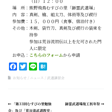
（日）１２：００
場 所：熊野飛鳥むすびの里「韴霊武道場」
内 容：真剣、槍、組太刀、体術等及び禊行
参加費：１５，０００円（食事、宿泊付き）
その他：木剣、袋竹刀、真剣及び禊行の装束を
持参
参加は荒谷流初伝以上を允可された門
人に限定
お申込：
こちらのフォーム
から申請
Facebook
Twitter
Line
Hatena
お知らせ
ニュース
武道講習会
「第33回むすびの里勉強
韴霊武道場竣工祈年祭
会」及び「荒谷流武道教室」