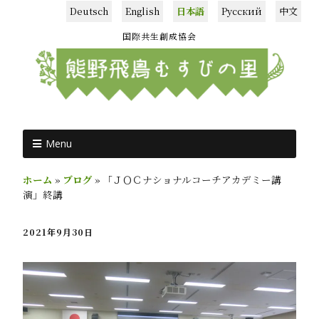
Deutsch
English
日本語
Русский
中文
国際共生創成協会
Menu
ホーム
»
ブログ
»
「ＪＯＣナショナルコーチアカデミー講
演」終講
2021年9月30日