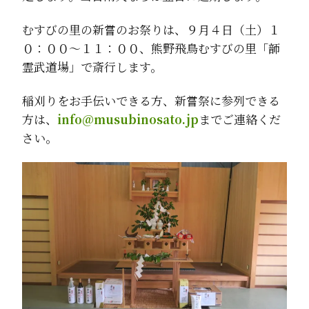
むすびの里の新嘗のお祭りは、９月４日（土）１
０：００～１１：００、熊野飛鳥むすびの里「韴
霊武道場」で斎行します。
稲刈りをお手伝いできる方、新嘗祭に参列できる
方は、
info@musubinosato.jp
までご連絡くだ
さい。