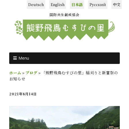
Deutsch
English
日本語
Русский
中文
国際共生創成協会
Menu
ホーム
»
ブログ
»
「熊野飛鳥むすびの里」稲刈りと新嘗祭の
お知らせ
2021年8月14日