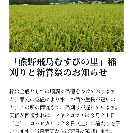
「熊野飛鳥むすびの里」稲
刈りと新嘗祭のお知らせ
稲は全般としては順調に稲穂をつけております
が、春先の低温により水口の稲の生長が遅いの
と、この所の雨続きで、稲刈りが遅れています。
天候が回復すれば、アキタコマチは８月２１日
（土）、コシヒカリは２８日（土）に稲刈りを予
定します。当日雨天ならば翌日に延期します。