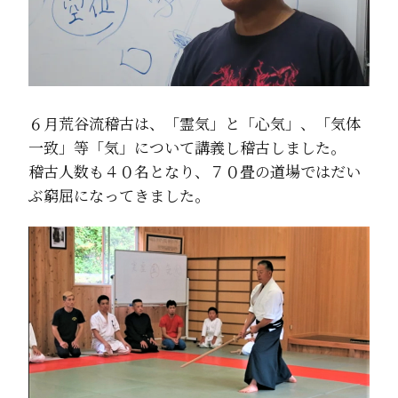
６月荒谷流稽古は、「霊気」と「心気」、「気体
一致」等「気」について講義し稽古しました。
稽古人数も４０名となり、７０畳の道場ではだい
ぶ窮屈になってきました。