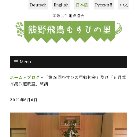
Deutsch
English
日本語
Русский
中文
国際共生創成協会
Menu
ホーム
»
ブログ
»
「第26回むすびの里勉強会」及び「６月荒
谷流武道教室」終講
2021年6月6日