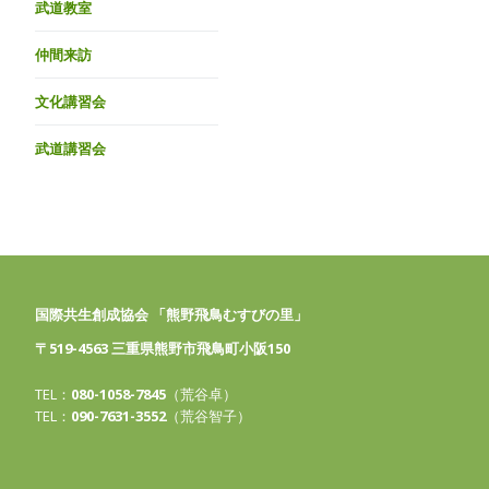
武道教室
仲間来訪
文化講習会
武道講習会
国際共生創成協会 「熊野飛鳥むすびの里」
〒519-4563 三重県熊野市飛鳥町小阪150
TEL：
080-1058-7845
（荒谷卓）
TEL：
090-7631-3552
（荒谷智子）