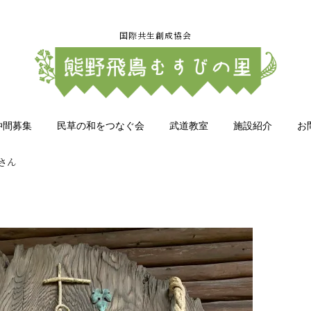
国際共生創成協会
仲間募集
民草の和をつなぐ会
武道教室
施設紹介
お
さん