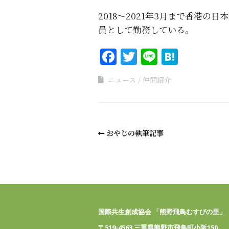
2018～2021年3月まで香港
員として勤務している。
Facebook
Twitter
Line
Haten
ニュース
仲間紹介
おやじの執筆記事
国際共生創成協会 「熊野飛鳥むすびの里」
〒519-4563 三重県熊野市飛鳥町小阪150