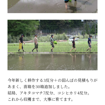
今年新しく耕作する3反分＋の田んぼの見積もりが
あまく、苗箱を30箱追加しました。
結局、アキタコマチ7反分、コシヒカリ4反分。
これから収穫まで、大事に育てます。