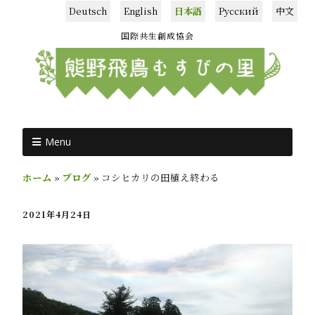
Deutsch
English
日本語
Русский
中文
国際共生創成協会
Menu
ホーム
»
ブログ
»
コシヒカリの田植え終わる
2021年4月24日