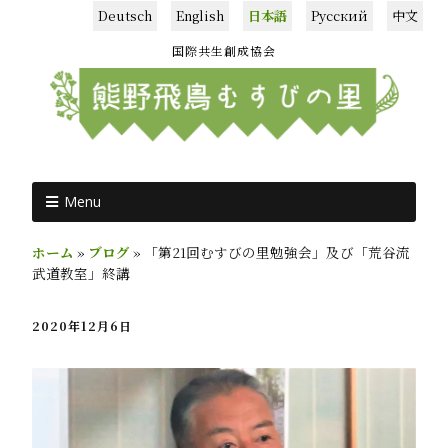
Deutsch
English
日本語
Русский
中文
国際共生創成協会
Menu
ホーム
»
ブログ
»
「第21回むすびの里勉強会」及び「荒谷流
武道教室」終講
2020年12月6日