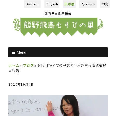
Deutsch
English
日本語
Русский
中文
国際共生創成協会
Menu
ホーム
»
ブログ
»
第19回むすびの里勉強会及び荒谷流武道教
室終講
2020年10月4日