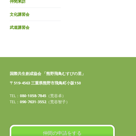
仲間来訪
文化講習会
武道講習会
国際共生創成協会 「熊野飛鳥むすびの里」
〒519-4563 三重県熊野市飛鳥町小阪150
TEL：
080-1058-7845
（荒谷卓）
TEL：
090-7631-3552
（荒谷智子）
仲間の申請をする