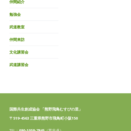
仲間紹介
勉強会
武道教室
仲間来訪
文化講習会
武道講習会
国際共生創成協会 「熊野飛鳥むすびの里」
〒519-4563 三重県熊野市飛鳥町小阪150
TEL：
080-1058-7845
（荒谷卓）