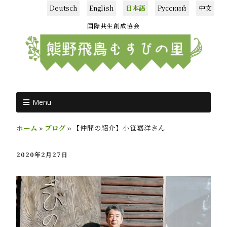
Deutsch
English
日本語
Русский
中文
国際共生創成協会
Menu
ホーム
»
ブログ
»
【仲間の紹介】小笹嘉洋さん
2020年2月27日