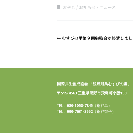
おやじ
お知らせ
ニュース
むすびの里第９回勉強会が終講しまし
国際共生創成協会 「熊野飛鳥むすびの里」
〒519-4563 三重県熊野市飛鳥町小阪150
TEL：
080-1058-7845
（荒谷卓）
TEL：
090-7631-3552
（荒谷智子）