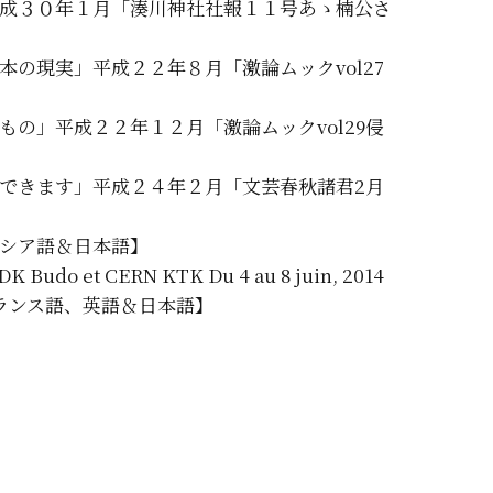
成３０年１月「湊川神社社報１１号あゝ楠公さ
の現実」平成２２年８月「激論ムックvol27
の」平成２２年１２月「激論ムックvol29侵
できます」平成２４年２月「文芸春秋諸君2月
ロシア語＆日本語】
DK Budo et CERN KTK Du 4 au 8 juin, 2014
より【フランス語、英語＆日本語】
a