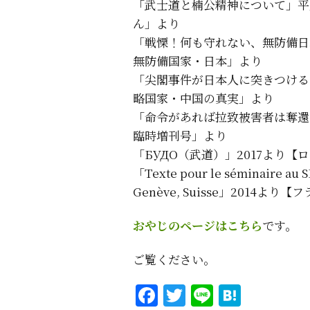
「武士道と楠公精神について」平
ん」より
「戦慄！何も守れない、無防備日本
無防備国家・日本」より
「尖閣事件が日本人に突きつけるも
略国家・中国の真実」より
「命令があれば拉致被害者は奪還
臨時増刊号」より
「БУДО（武道）」2017より【
「Texte pour le séminaire au S
Genève, Suisse」2014
おやじのページはこちら
です。
ご覧ください。
Facebook
Twitter
Line
Haten