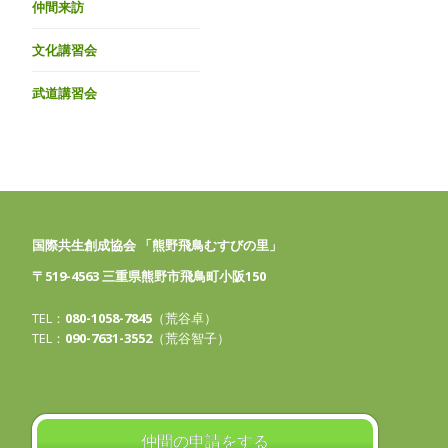
仲間来訪
文化講習会
武道講習会
国際共生創成協会 「熊野飛鳥むすびの里」
〒519-4563 三重県熊野市飛鳥町小阪150
TEL：
080-1058-7845
（荒谷卓）
TEL：
090-7631-3552
（荒谷智子）
仲間の申請をする