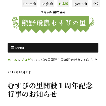
Deutsch
English
日本語
Русский
中文
国際共生創成協会
Menu
ホーム
»
ブログ
»
むすびの里開設１周年記念行事のお知らせ
2019年10月11日
むすびの里開設１周年記念
行事のお知らせ