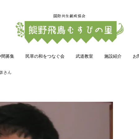
国際共生創成協会
仲間募集
民草の和をつなぐ会
武道教室
施設紹介
お
卓さん