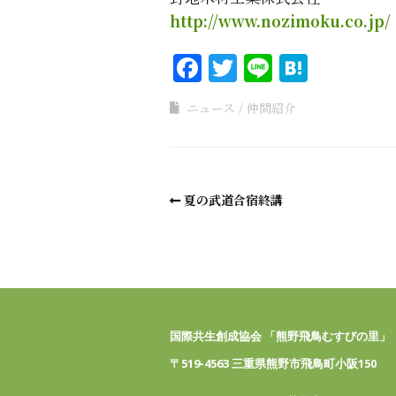
http://www.nozimoku.co.jp/
Facebook
Twitter
Line
Haten
ニュース
仲間紹介
夏の武道合宿終講
国際共生創成協会 「熊野飛鳥むすびの里」
〒519-4563 三重県熊野市飛鳥町小阪150