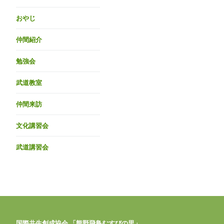
おやじ
仲間紹介
勉強会
武道教室
仲間来訪
文化講習会
武道講習会
国際共生創成協会 「熊野飛鳥むすびの里」