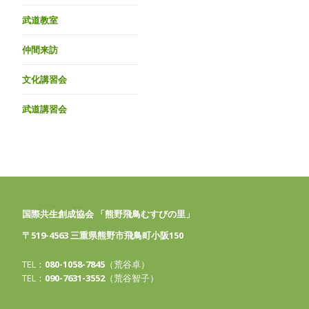
武道教室
仲間来訪
文化講習会
武道講習会
国際共生創成協会 「熊野飛鳥むすびの里」
〒519-4563 三重県熊野市飛鳥町小阪150
TEL：
080-1058-7845
（荒谷卓）
TEL：
090-7631-3552
（荒谷智子）