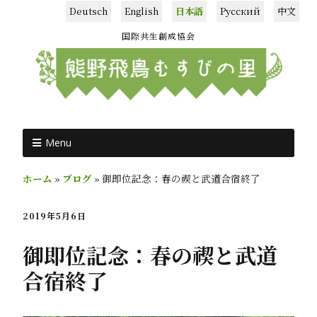
Deutsch
English
日本語
Русский
中文
国際共生創成協会
Menu
ホーム
»
ブログ
»
御即位記念：春の禊と武道合宿終了
2019年5月6日
御即位記念：春の禊と武道
合宿終了