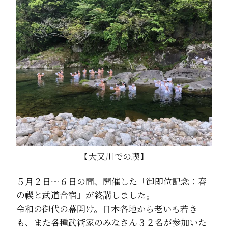
【大又川での禊】
５月２日～６日の間、開催した「御即位記念：春
の禊と武道合宿」が終講しました。
令和の御代の幕開け。日本各地から老いも若き
も、また各種武術家のみなさん３２名が参加いた