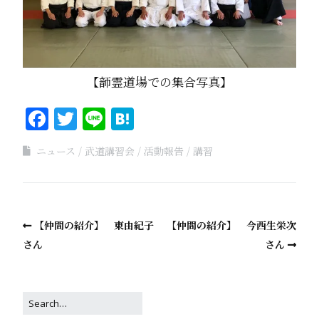
【韴霊道場での集合写真】
Facebook
Twitter
Line
Hatena
ニュース
武道講習会
活動報告
講習
【仲間の紹介】 東由紀子
【仲間の紹介】 今西生栄次
さん
さん